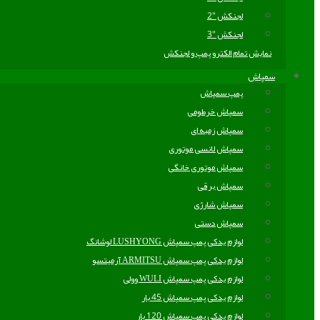
لجنکش "2
لجنکش "3
نمایش تمام الکترو پمپ و لجنکش
سمپاش
پمپ سمپاش
سمپاش خرطومی
سمپاش زمبه ای
سمپاش لانسی موتوری
سمپاش موتوری خانگی
سمپاش برقی
سمپاش شارژی
سمپاش دستی
لوازم یدکی پمپ سمپاش LUSHYONG لوشانگ
لوازم یدکی پمپ سمپاش ARMITSU آرمیتسو
لوازم یدکی پمپ سمپاش WULI وولی
لوازم یدکی پمپ سمپاش 45 بار
لوازم یدکی پمپ سمپاش 120 بار