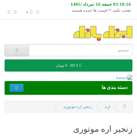
03:10:16 جمعه 16 /مرداد /1405
تعجب نکنید !!! قیمت ها عمده هستند
0 کالا - 0 تومان
دسته بندی ها
اره
زنجیر اره موتوری
زنجیر اره موتوری