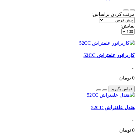
مرتب کردن براساس:
نمایش:
کاربراتور علفتراش 52CC
..
0 تومان
تماس بگیرید
هندل علفتراش 52CC
..
0 تومان