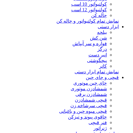
کولتیواتور 10 اسب
کولتیواتور 12 اسب
چاله کن
نمایش تمام کولتیواتور و چاله کن
ابزار دستی
بیلچه
شن کش
فواره و سر آبپاش
درگز
انبر دست
پیچگوشتی
کاتر
نمایش تمام ابزار دستی
قیچی و چای چین
چای چین موتوری
شمشادزن موتوری
شمشادزن برقی
قیچی شمشادزن
قیچی سرشاخه زن
قیچی میوه چین و باغبانی
چاقوی پیوند و تیزکن
فنر قیچی
ژنراتور