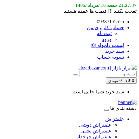
21:27:37 جمعه 16 /مرداد /1405
تعجب نکنید !!! قیمت ها عمده هستند
09387155525
حساب کاربری من
ثبت نام
ورود
لیست دلخواه (0)
سبد خرید
تسویه حساب
0 کالا - 0 تومان
سبد خرید شما خالی است!
دسته بندی ها
علفتراش
علفتراش دوشی
علفتراش پشتی
علفتراش چرخدار