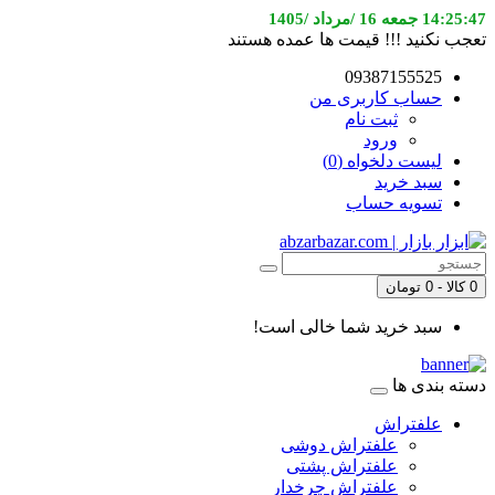
14:25:47 جمعه 16 /مرداد /1405
تعجب نکنید !!! قیمت ها عمده هستند
09387155525
حساب کاربری من
ثبت نام
ورود
لیست دلخواه (0)
سبد خرید
تسویه حساب
0 کالا - 0 تومان
سبد خرید شما خالی است!
دسته بندی ها
علفتراش
علفتراش دوشی
علفتراش پشتی
علفتراش چرخدار