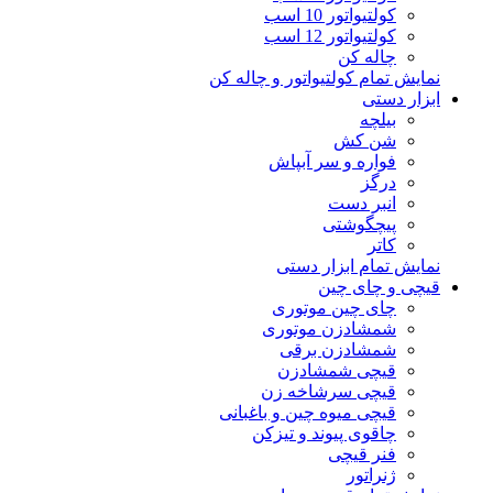
کولتیواتور 10 اسب
کولتیواتور 12 اسب
چاله کن
نمایش تمام کولتیواتور و چاله کن
ابزار دستی
بیلچه
شن کش
فواره و سر آبپاش
درگز
انبر دست
پیچگوشتی
کاتر
نمایش تمام ابزار دستی
قیچی و چای چین
چای چین موتوری
شمشادزن موتوری
شمشادزن برقی
قیچی شمشادزن
قیچی سرشاخه زن
قیچی میوه چین و باغبانی
چاقوی پیوند و تیزکن
فنر قیچی
ژنراتور