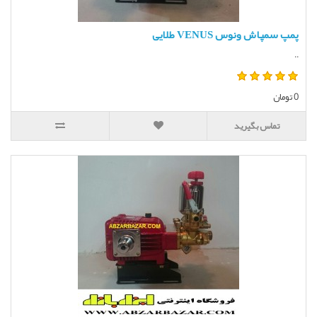
پمپ سمپاش ونوس VENUS طلایی
..
0 تومان
تماس بگیرید