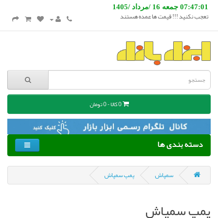
07:47:01 جمعه 16 /مرداد /1405
تعجب نکنید !!! قیمت ها عمده هستند
0 کالا - 0 تومان
دسته بندی ها
سمپاش
پمپ سمپاش
پمپ سمپاش