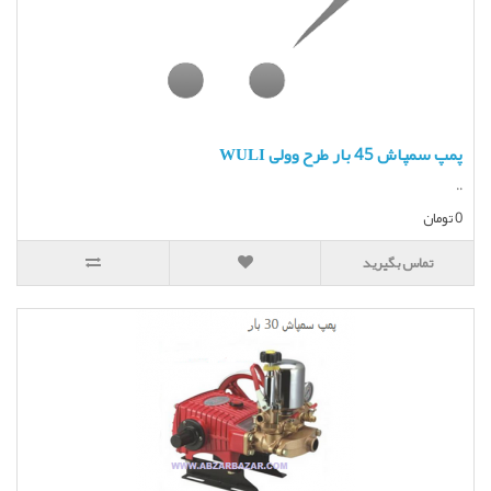
پمپ سمپاش 45 بار طرح وولی WULI
..
0 تومان
تماس بگیرید