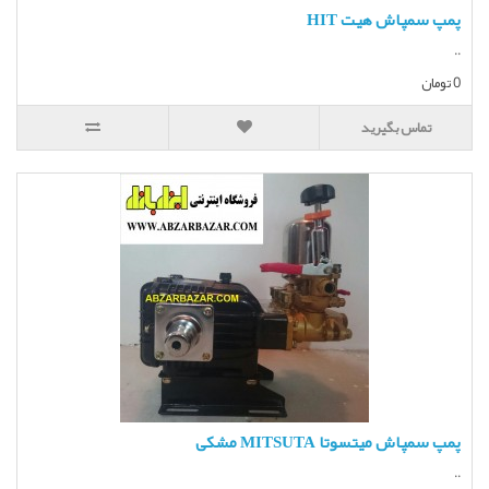
پمپ سمپاش هیت HIT
..
0 تومان
تماس بگیرید
پمپ سمپاش میتسوتا MITSUTA مشکی
..