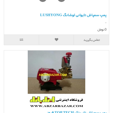
پمپ سمپاش تایوانی لوشانگ LUSHYONG
..
0 تومان
تماس بگیرید
پمپ سمپاش تاپ تک TOP TECH قرمز