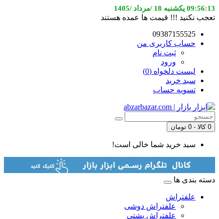
09:56:13 یکشنبه 18 /مرداد /1405
تعجب نکنید !!! قیمت ها عمده هستند
09387155525
حساب کاربری من
ثبت نام
ورود
لیست دلخواه (0)
سبد خرید
تسویه حساب
0 کالا - 0 تومان
سبد خرید شما خالی است!
دسته بندی ها
علفتراش
علفتراش دوشی
علفتراش پشتی