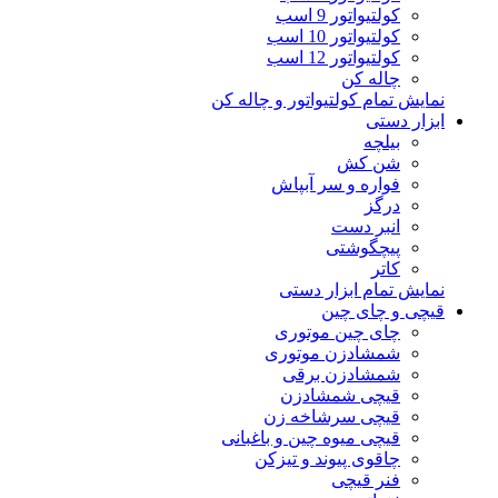
کولتیواتور 9 اسب
کولتیواتور 10 اسب
کولتیواتور 12 اسب
چاله کن
نمایش تمام کولتیواتور و چاله کن
ابزار دستی
بیلچه
شن کش
فواره و سر آبپاش
درگز
انبر دست
پیچگوشتی
کاتر
نمایش تمام ابزار دستی
قیچی و چای چین
چای چین موتوری
شمشادزن موتوری
شمشادزن برقی
قیچی شمشادزن
قیچی سرشاخه زن
قیچی میوه چین و باغبانی
چاقوی پیوند و تیزکن
فنر قیچی