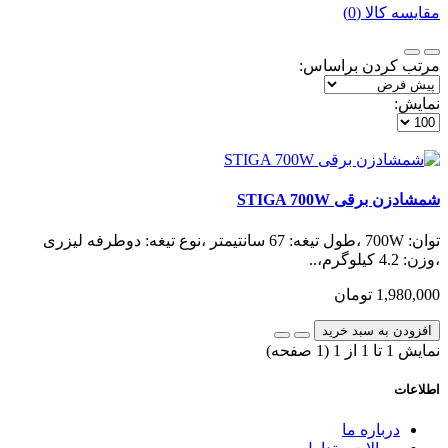
مقایسه کالا (0)
مرتب کردن براساس:
نمایش:
شمشادزن برقی STIGA 700W
توان: 700W ،طول تیغه: 67 سانتیمتر ،نوع تیغه: دوطرفه لیزری
،وزن: 4.2 کیلوگرم،..
1,980,000 تومان
افزودن به سبد خرید
نمايش 1 تا 1 از 1 (1 صفحه)
اطلاعات
درباره ما