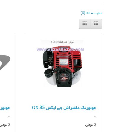
مقایسه کالا (0)
موتورتک علفتراش جی ایکس GX 35
موتور 
..
..
0 تومان
0 تومان