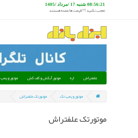
08:56:21 شنبه 17 /مرداد /1405
تعجب نکنید !!! قیمت ها عمده هستند
علفتراش
اره
موتور آبکش و کف کش
موتور و پمپ
موتور و پمپ تک
موتورتک علفتراش
موتورتک علفتراش