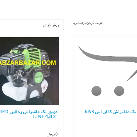
مرتب کردن براساس:
تک علفتراش کا ان اس KNS
موتور تک علفتراش ردلاین 
LINE 43CC
..
0 تومان