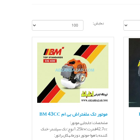
نمایش:
RED
موتور تک علفتراش بی ام BM 43CC
مشخصات:جابجایی موتور:
42.7ccقدرت:1.25kwنوع: تک سیلندر-خنک
کننده با هوا-موتور دو زمانهکاربراتور: