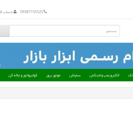
09387155525
حساب کار
 تک
الکترو پمپ و لجنکش
سمپاش
موتور برق
کولتیواتور و چاله کن