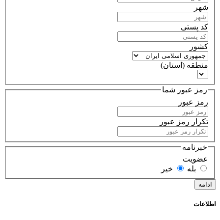
شهر
کد پستی
کشور
منطقه (استان)
رمز عبور شما
رمز عبور
تکرار رمز عبور
خبرنامه
عضویت
بله
خیر
اطلاعات