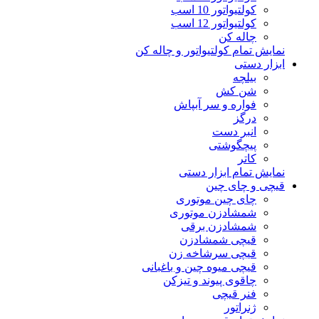
کولتیواتور 10 اسب
کولتیواتور 12 اسب
چاله کن
نمایش تمام کولتیواتور و چاله کن
ابزار دستی
بیلچه
شن کش
فواره و سر آبپاش
درگز
انبر دست
پیچگوشتی
کاتر
نمایش تمام ابزار دستی
قیچی و چای چین
چای چین موتوری
شمشادزن موتوری
شمشادزن برقی
قیچی شمشادزن
قیچی سرشاخه زن
قیچی میوه چین و باغبانی
چاقوی پیوند و تیزکن
فنر قیچی
ژنراتور