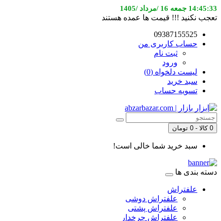
14:45:33 جمعه 16 /مرداد /1405
تعجب نکنید !!! قیمت ها عمده هستند
09387155525
حساب کاربری من
ثبت نام
ورود
لیست دلخواه (0)
سبد خرید
تسویه حساب
0 کالا - 0 تومان
سبد خرید شما خالی است!
دسته بندی ها
علفتراش
علفتراش دوشی
علفتراش پشتی
علفتراش چرخدار