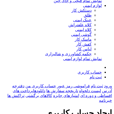
نمایش تمام قیچی و چای چین
لوازم ایمنی
دستکش کار
طلق
عینک ایمنی
کلاه علفتراش
کلاه ایمنی
گوشی ایمنی
ماسک کار
کفش کار
لباس کار
چکمه کشاورزی و شالیزاری
نمایش تمام لوازم ایمنی
حساب کاربری
ثبت نام
ورود
ثبت نام
فراموشی رمز عبور
حساب کاربری من
دفترچه
آدرس
لیست دلخواه
تاریخچه سفارش ها
دانلودها
پرداخت های
اقساطی و دوره ای
امتیازهای جایزه
کالاهای برگشتی
تراکنش ها
خبرنامه
ايجاد حساب کاربری